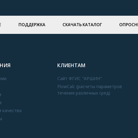
Е
ПОДДЕРЖКА
СКАЧАТЬ КАТАЛОГ
ОПРОСН
НИЯ
КЛИЕНТАМ
нии
Сайт ФГИС "АРШИН"
FlowCalc (расчеты параметров
течения различных сред)
и
а
я качества
ы