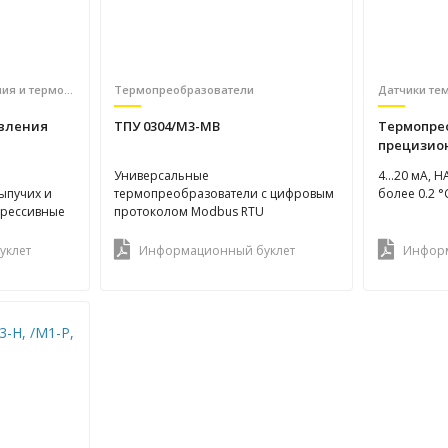
Термометры сопротивления и термопары
Термопреобразователи
Датчики те
вления
ТПУ 0304/М3-MB
Термопре
прецизион
ы
Универсальные
4...20 мА, 
сыпучих и
термопреобразователи с цифровым
более 0.2 °
агрессивные
протоколом Modbus RTU
уклет
Информационный буклет
Информ