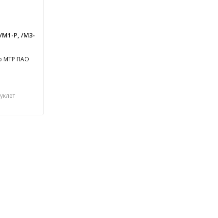
/М1-Р, /М3-
р МТР ПАО
уклет