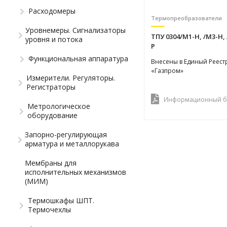
Расходомеры
Термопреобразователи
Уровнемеры. Сигнализаторы
ТПУ 0304/М1-Н, /М3-Н, 
уровня и потока
Р
Функциональная аппаратура
Внесены в Единый Реест
«Газпром»
Измерители. Регуляторы.
Регистраторы
Информационный б
Метрологическое
оборудование
Запорно-регулирующая
арматура и металлорукава
Мембраны для
исполнительных механизмов
(МИМ)
Термошкафы ШПТ.
Термочехлы