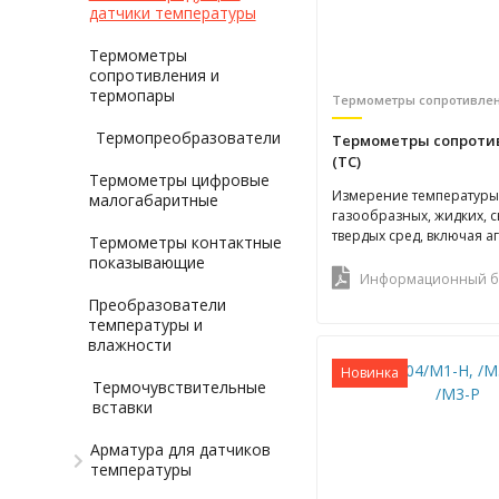
датчики температуры
Термометры
сопротивления и
термопары
Термопреобразователи
Термометры сопроти
(ТС)
Термометры цифровые
Измерение температур
малогабаритные
газообразных, жидких, 
твердых сред, включая 
Термометры контактные
показывающие
Информационный б
Преобразователи
температуры и
влажности
Новинка
Термочувствительные
вставки
Арматура для датчиков
температуры