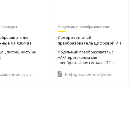
мпературы
Модульные преобразователи
образователи
Измерительный
ные ПТ 0304-ВТ
преобразователь цифровой ИП
0304/М3-Н
HART, погрешность не
Модульный преобразователь с
С
HART-протоколом для
преобразования сигналов ТС в
унифицированный выходной сигнал
4...20 мА
ационный буклет
Информационный буклет